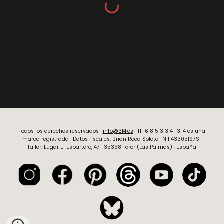
Todos los derechos reservados ·
info@314.es
· Tlf
618 513 314
· 3.14 es una
marca registrada · Datos fiscales:
Brian Roca Soleto
· NIF
43305197S
·
Taller: Lugar El Espartero, 47 · 35338 Teror (Las Palmas) · España