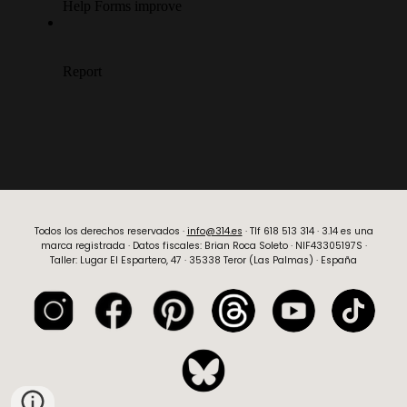
Todos los derechos reservados ·
info@314.es
· Tlf
618 513 314
· 3.14 es una
marca registrada · Datos fiscales:
Brian Roca Soleto
· NIF
43305197S
·
Taller: Lugar El Espartero, 47 · 35338 Teror (Las Palmas) · España